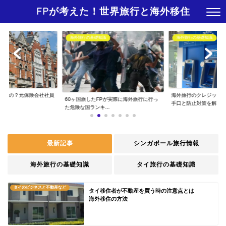
FPが考えた！世界旅行と海外移住
海外旅行の基礎知識
海外旅行の基礎知識
えるの？元保険会社社員
海外旅行のクレジット
60ヶ国旅したFPが実際に海外旅行に行っ
..
手口と防止対策を解...
た危険な国ランキ...
最新記事
シンガポール旅行情報
海外旅行の基礎知識
タイ旅行の基礎知識
タイのビジネスと不動産など
タイ移住者が不動産を買う時の注意点とは
海外移住の方法