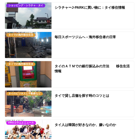
ショッピング・シラチャ・タイ
シラチャーJ-PARKに買い物に：タイ移住情報
タイでの海外移住生活
毎日スポーツジムへ－海外移住者の日常
タイでの海外移住生活
タイのＡＴＭでの銀行振込みの方法 移住生活
情報
タイのビジネスと不動産など
タイで貸し店舗を探す時のコツとは
FPのコラムとニュース
タイ人は韓国が好きなのか、嫌いなのか