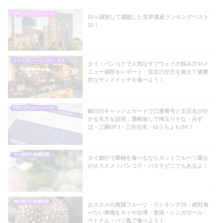
FPのコラムとニュース
60ヶ国旅して感動した世界遺産ランキングベスト
10！
レストラン・バンコク・タイ
タイ・バンコクで人気なサブウェイの頼み方やメ
ニュー値段をレポート：注文の仕方を覚えて健康
的なサンドイッチを食べよう！
FPのコラムとニュース
銀行のキャッシュカードで口座番号と支店名が分
かる見方を説明：通帳無しで埼玉りそな・みず
ほ・三菱UFJ・三井住友・ゆうちょもOK！
タイ旅行の基礎知識
タイ旅行で果物を食べるならカットフルーツ屋台
がオススメ！バンコク・パタヤどこでもあるよ！
海外旅行の基礎知識
おススメの南国フルーツ・ランキング25：絶対食
べたい果物をタイや台湾・香港・シンガポール・
ベトナム・バリ島で食べよう！