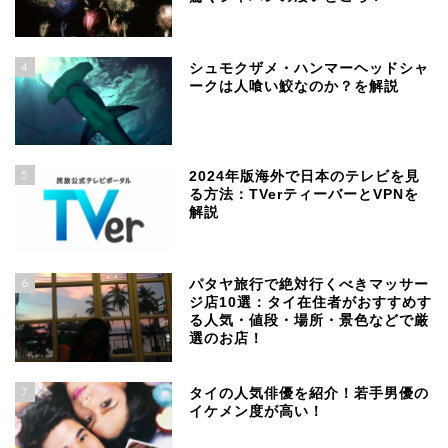
4
シュモクザメ・ハンマーヘッドシャ
ークは人喰い鮫なのか？を解説
5
2024年版海外で日本のテレビを見
る方法：TVerティーバーとVPNを
解説
6
パタヤ旅行で絶対行くべきマッサー
ジ店10選：タイ在住者がおすすめす
る人気・値段・場所・景色などで厳
選のお店！
7
タイの人気俳優を紹介！若手男優の
イケメン度が高い！