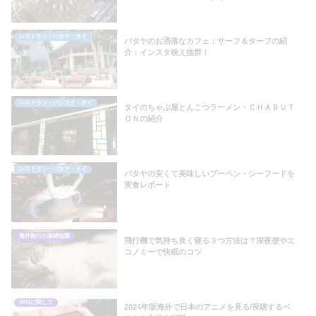
レストラン・パタヤ・タイ
パタヤのお洒落なカフェ：サーフ＆ターフの紹
介：インスタ映え抜群！
レストラン・バンコク・タイ
タイのちゃぶ屋とんこつラーメン・ＣＨＡＢＵＴ
ＯＮの紹介
レストラン・パタヤ・タイ
パタヤの安くて美味しいプーペン・シーフードを
実食レポート
海外旅行の基礎知識
飛行機で気持ち良く寝る３つ方法は？深夜便やエ
コノミーで快眠のコツ
VPNに関して
2024年版海外で日本のアニメを見る/視聴するベ