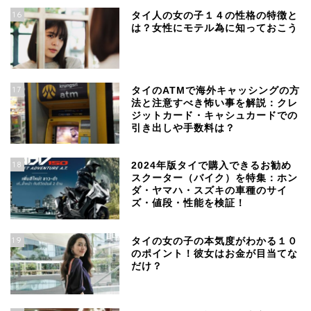
16
タイ人の女の子１４の性格の特徴と
は？女性にモテル為に知っておこう
17
タイのATMで海外キャッシングの方
法と注意すべき怖い事を解説：クレ
ジットカード・キャシュカードでの
引き出しや手数料は？
18
2024年版タイで購入できるお勧め
スクーター（バイク）を特集：ホン
ダ・ヤマハ・スズキの車種のサイ
ズ・値段・性能を検証！
19
タイの女の子の本気度がわかる１０
のポイント！彼女はお金が目当てな
だけ？