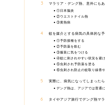
マラリア・デング熱、意外にもあ
①日本脳炎
②ウエストナイル熱
③黄熱病
蚊を媒介とする病気の具体的な予
①予防接種をする
②予防薬を飲む
③服装に気をつける
④蚊に刺されやすい状況を避
⑤虫刺され予防薬を塗る
⑥虫刺され防止の蚊取り線香
実際に、病気になってしまったら
デング熱は、アジアでは普通
タイやアジア旅行でデング熱マラ