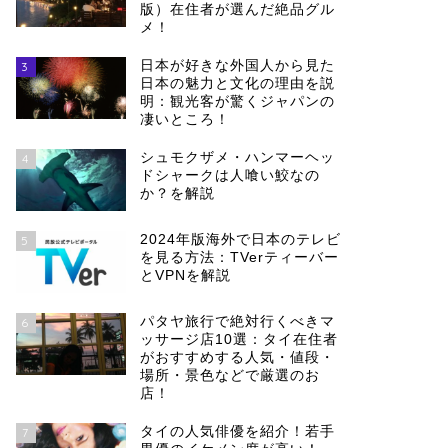
版）在住者が選んだ絶品グル
メ！
日本が好きな外国人から見た
3
日本の魅力と文化の理由を説
明：観光客が驚くジャパンの
凄いところ！
シュモクザメ・ハンマーヘッ
4
ドシャークは人喰い鮫なの
か？を解説
2024年版海外で日本のテレビ
5
を見る方法：TVerティーバー
とVPNを解説
パタヤ旅行で絶対行くべきマ
6
ッサージ店10選：タイ在住者
がおすすめする人気・値段・
場所・景色などで厳選のお
店！
タイの人気俳優を紹介！若手
7