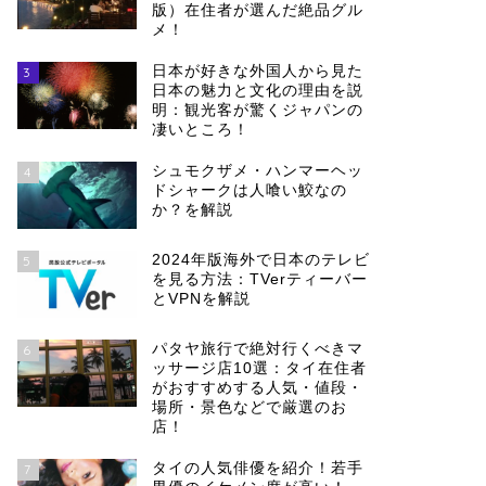
版）在住者が選んだ絶品グル
メ！
日本が好きな外国人から見た
3
日本の魅力と文化の理由を説
明：観光客が驚くジャパンの
凄いところ！
シュモクザメ・ハンマーヘッ
4
ドシャークは人喰い鮫なの
か？を解説
2024年版海外で日本のテレビ
5
を見る方法：TVerティーバー
とVPNを解説
パタヤ旅行で絶対行くべきマ
6
ッサージ店10選：タイ在住者
がおすすめする人気・値段・
場所・景色などで厳選のお
店！
タイの人気俳優を紹介！若手
7