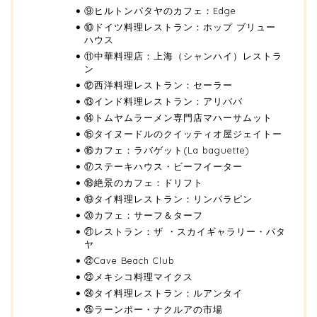
⑨ヒルトンパタヤのカフェ：Edge
⑩ドイツ料理レストラン：ホップ ブリュー
ハウス
⑪中華料理店：上海（シャンハイ）レストラ
ン
⑫西洋料理レストラン：セーラー
⑬インド料理レストラン：アリババ
⑭トムヤムラーメン専門店マハーサムット
⑮タイヌードルのクイッティオ屋ジェイトー
⑯カフェ：ラバゲット(La baguette)
⑰ステーキハウス・ビーフイーター
⑱絶景のカフェ：ドリフト
⑲タイ料理レストラン：リンパラピン
⑳カフェ：サーフ＆ターフ
㉑レストラン：ザ ・スカイギャラリー・パタ
ヤ
㉒Cave Beach Club
㉓メキシコ料理マイクス
㉔タイ料理レストラン：ルアンタイ
㉕ラーンポー・ナクルアの市場