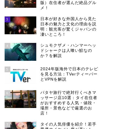
版）在住者が選んだ絶品グル
メ！
日本が好きな外国人から見た
3
日本の魅力と文化の理由を説
明：観光客が驚くジャパンの
凄いところ！
シュモクザメ・ハンマーヘッ
4
ドシャークは人喰い鮫なの
か？を解説
2024年版海外で日本のテレビ
5
を見る方法：TVerティーバー
とVPNを解説
パタヤ旅行で絶対行くべきマ
6
ッサージ店10選：タイ在住者
がおすすめする人気・値段・
場所・景色などで厳選のお
店！
タイの人気俳優を紹介！若手
7