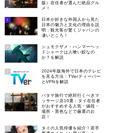
版）在住者が選んだ絶品グル
メ！
日本が好きな外国人から見た
3
日本の魅力と文化の理由を説
明：観光客が驚くジャパンの
凄いところ！
シュモクザメ・ハンマーヘッ
4
ドシャークは人喰い鮫なの
か？を解説
2024年版海外で日本のテレビ
5
を見る方法：TVerティーバー
とVPNを解説
パタヤ旅行で絶対行くべきマ
6
ッサージ店10選：タイ在住者
がおすすめする人気・値段・
場所・景色などで厳選のお
店！
タイの人気俳優を紹介！若手
7