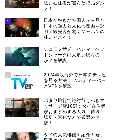
版）在住者が選んだ絶品グル
メ！
日本が好きな外国人から見た
3
日本の魅力と文化の理由を説
明：観光客が驚くジャパンの
凄いところ！
シュモクザメ・ハンマーヘッ
4
ドシャークは人喰い鮫なの
か？を解説
2024年版海外で日本のテレビ
5
を見る方法：TVerティーバー
とVPNを解説
パタヤ旅行で絶対行くべきマ
6
ッサージ店10選：タイ在住者
がおすすめする人気・値段・
場所・景色などで厳選のお
店！
タイの人気俳優を紹介！若手
7