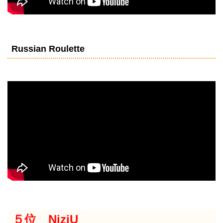
Russian Roulette
５位 NiziU