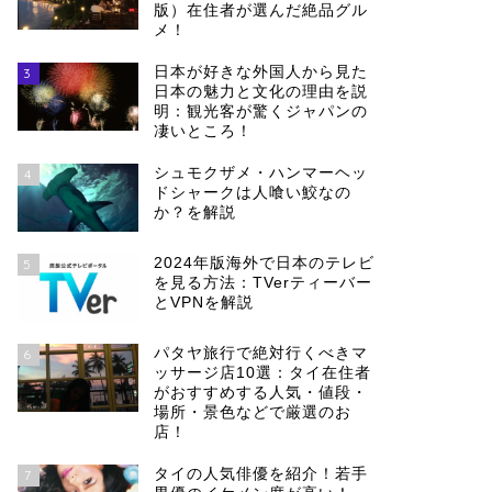
版）在住者が選んだ絶品グル
メ！
日本が好きな外国人から見た
3
日本の魅力と文化の理由を説
明：観光客が驚くジャパンの
凄いところ！
シュモクザメ・ハンマーヘッ
4
ドシャークは人喰い鮫なの
か？を解説
2024年版海外で日本のテレビ
5
を見る方法：TVerティーバー
とVPNを解説
パタヤ旅行で絶対行くべきマ
6
ッサージ店10選：タイ在住者
がおすすめする人気・値段・
場所・景色などで厳選のお
店！
タイの人気俳優を紹介！若手
7