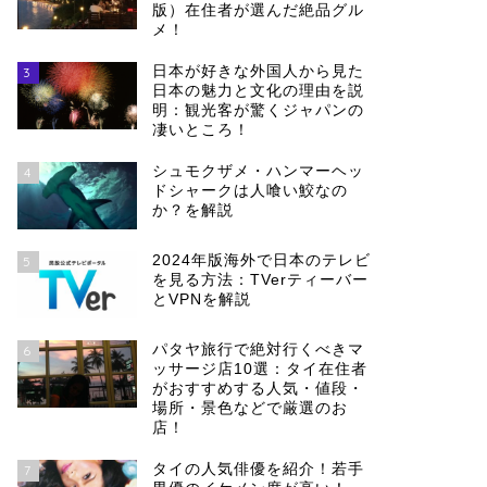
版）在住者が選んだ絶品グル
メ！
日本が好きな外国人から見た
3
日本の魅力と文化の理由を説
明：観光客が驚くジャパンの
凄いところ！
シュモクザメ・ハンマーヘッ
4
ドシャークは人喰い鮫なの
か？を解説
2024年版海外で日本のテレビ
5
を見る方法：TVerティーバー
とVPNを解説
パタヤ旅行で絶対行くべきマ
6
ッサージ店10選：タイ在住者
がおすすめする人気・値段・
場所・景色などで厳選のお
店！
タイの人気俳優を紹介！若手
7