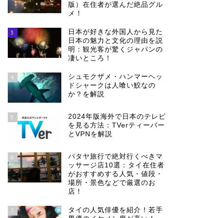
版）在住者が選んだ絶品グル
メ！
日本が好きな外国人から見た
3
日本の魅力と文化の理由を説
明：観光客が驚くジャパンの
凄いところ！
シュモクザメ・ハンマーヘッ
4
ドシャークは人喰い鮫なの
か？を解説
2024年版海外で日本のテレビ
5
を見る方法：TVerティーバー
とVPNを解説
パタヤ旅行で絶対行くべきマ
6
ッサージ店10選：タイ在住者
がおすすめする人気・値段・
場所・景色などで厳選のお
店！
タイの人気俳優を紹介！若手
7