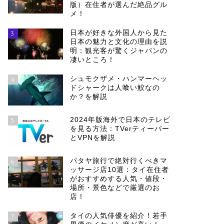
版）在住者が選んだ絶品グル
メ！
日本が好きな外国人から見た
3
日本の魅力と文化の理由を説
明：観光客が驚くジャパンの
凄いところ！
シュモクザメ・ハンマーヘッ
4
ドシャークは人喰い鮫なの
か？を解説
2024年版海外で日本のテレビ
5
を見る方法：TVerティーバー
とVPNを解説
パタヤ旅行で絶対行くべきマ
6
ッサージ店10選：タイ在住者
がおすすめする人気・値段・
場所・景色などで厳選のお
店！
タイの人気俳優を紹介！若手
7