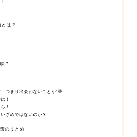
？
類とは？
味？
！つまり出会わないことが1番
時は！
たら！
食いざめではないのか？
策のまとめ