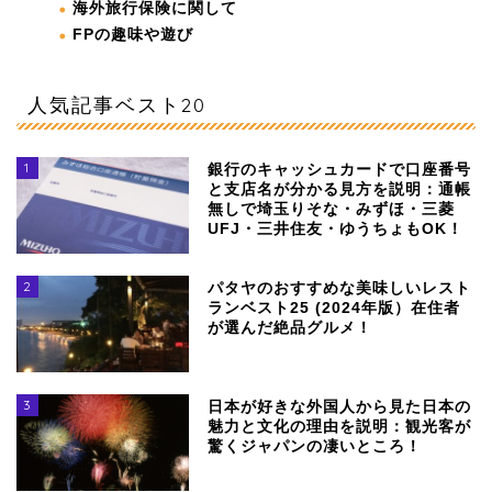
海外旅行保険に関して
FPの趣味や遊び
人気記事ベスト20
1
銀行のキャッシュカードで口座番号
と支店名が分かる見方を説明：通帳
無しで埼玉りそな・みずほ・三菱
UFJ・三井住友・ゆうちょもOK！
2
パタヤのおすすめな美味しいレスト
ランベスト25 (2024年版）在住者
が選んだ絶品グルメ！
3
日本が好きな外国人から見た日本の
魅力と文化の理由を説明：観光客が
驚くジャパンの凄いところ！