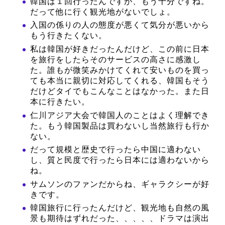
韓国は１回行ったんですが、もう十分ですね。
だって他に行く観光地がないでしょ。
入国の係りの人の態度が悪くて気分が悪いから
もう行きたくない。
私は韓国が好きだったんだけど、この前に日本
を旅行をしたらそのサービスの高さに感激し
た。誰もが微笑みかけてくれて安いものを買っ
ても本当に親切に対応してくれる、韓国もそう
だけどタイでもこんなことはなかった。また日
本に行きたい。
仁川アジア大会で韓国人のことはよく理解でき
た。もう韓国製品は買わないし当然旅行も行か
ない。
だって規模と歴史で行ったら中国に適わない
し、質と民度で行ったら日本には適わないから
ね。
サムソンのファンだからね、ギャラクシーが好
きです。
韓国旅行に行ったんだけど、観光地も自然の風
景も期待はずれだった、、、、、ドラマは演出