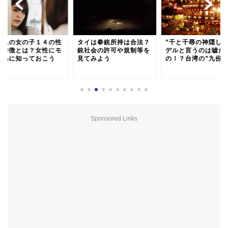
イ人の女の子１４の性
タイは拳銃所持は合法？
”千と千尋の神隠し”
の特徴とは？女性にモ
銃社会の許可や規制等を
デルと言うのは嘘だ
ル為に知っておこう
見てみよう
の！？台湾の”九份”..
Sponsored Links