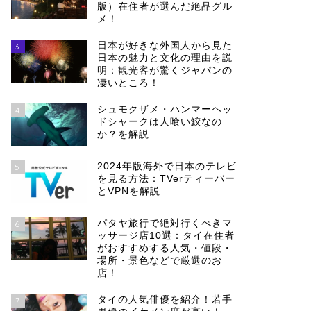
版）在住者が選んだ絶品グル
メ！
日本が好きな外国人から見た
3
日本の魅力と文化の理由を説
明：観光客が驚くジャパンの
凄いところ！
シュモクザメ・ハンマーヘッ
4
ドシャークは人喰い鮫なの
か？を解説
2024年版海外で日本のテレビ
5
を見る方法：TVerティーバー
とVPNを解説
パタヤ旅行で絶対行くべきマ
6
ッサージ店10選：タイ在住者
がおすすめする人気・値段・
場所・景色などで厳選のお
店！
タイの人気俳優を紹介！若手
7