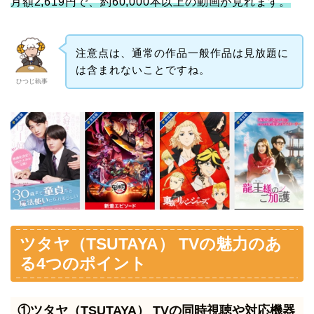
月額2,619円で、約60,000本以上の動画が見れます。
注意点は、通常の作品一般作品は見放題に
は含まれないことですね。
ひつじ執事
ツタヤ（TSUTAYA） TVの魅力のあ
る4つのポイント
①ツタヤ（TSUTAYA） TVの同時視聴や対応機器