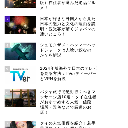
版）在住者が選んだ絶品グル
メ！
日本が好きな外国人から見た
3
日本の魅力と文化の理由を説
明：観光客が驚くジャパンの
凄いところ！
シュモクザメ・ハンマーヘッ
4
ドシャークは人喰い鮫なの
か？を解説
2024年版海外で日本のテレビ
5
を見る方法：TVerティーバー
とVPNを解説
パタヤ旅行で絶対行くべきマ
6
ッサージ店10選：タイ在住者
がおすすめする人気・値段・
場所・景色などで厳選のお
店！
タイの人気俳優を紹介！若手
7