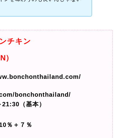
ンチキン
EN）
bonchonthailand.com/
.com/bonchonthailand/
21:30（基本）
10％＋７％