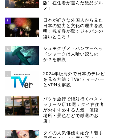
版）在住者が選んだ絶品グル
メ！
日本が好きな外国人から見た
3
日本の魅力と文化の理由を説
明：観光客が驚くジャパンの
凄いところ！
シュモクザメ・ハンマーヘッ
4
ドシャークは人喰い鮫なの
か？を解説
2024年版海外で日本のテレビ
5
を見る方法：TVerティーバー
とVPNを解説
パタヤ旅行で絶対行くべきマ
6
ッサージ店10選：タイ在住者
がおすすめする人気・値段・
場所・景色などで厳選のお
店！
タイの人気俳優を紹介！若手
7