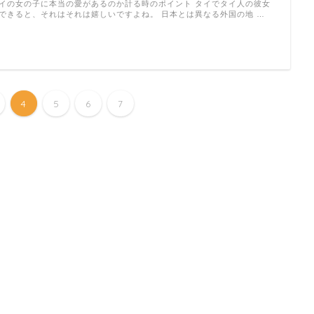
イの女の子に本当の愛があるのか計る時のポイント タイでタイ人の彼女
できると、それはそれは嬉しいですよね。 日本とは異なる外国の地 …
4
5
6
7