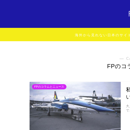
海外から見れない日本のサイ
― C
FPのコ
FPのコラムとニュース
大
で