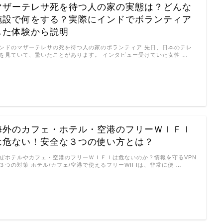
マザーテレサ死を待つ人の家の実態は？どんな
施設で何をする？実際にインドでボランティア
した体験から説明
ンドのマザーテレサの死を待つ人の家のボランティア 先日、日本のテレ
を見ていて、驚いたことがあります。 インタビュー受けていた女性 …
海外のカフェ・ホテル・空港のフリーＷＩＦＩ
は危ない！安全な３つの使い方とは？
ぜホテルやカフェ・空港のフリーＷＩＦＩは危ないのか？情報を守るVPN
３つの対策 ホテル/カフェ/空港で使えるフリーWIFIは、非常に便 …