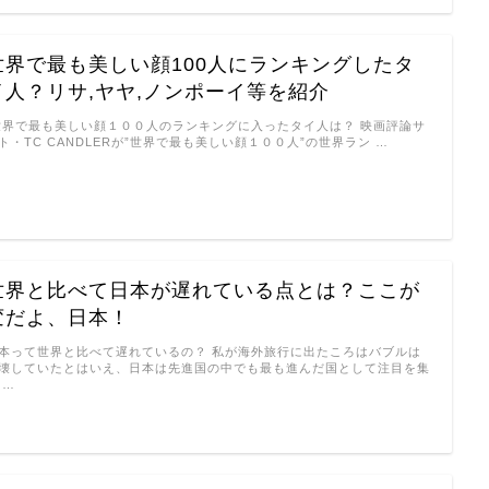
世界で最も美しい顔100人にランキングしたタ
イ人？リサ,ヤヤ,ノンポーイ等を紹介
界で最も美しい顔１００人のランキングに入ったタイ人は？ 映画評論サ
ト・TC CANDLERが”世界で最も美しい顔１００人”の世界ラン …
世界と比べて日本が遅れている点とは？ここが
変だよ、日本！
本って世界と比べて遅れているの？ 私が海外旅行に出たころはバブルは
壊していたとはいえ、日本は先進国の中でも最も進んだ国として注目を集
 …