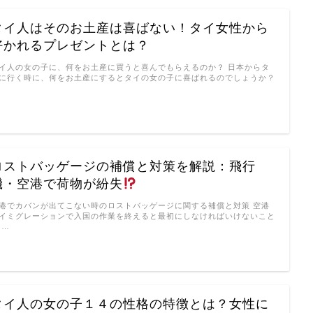
タイ人はそのお土産は喜ばない！タイ女性から
好かれるプレゼントとは？
イ人の女の子に、何をお土産に買うと喜んでもらえるのか？ 日本からタ
に行く時に、何をお土産にするとタイの女の子に喜ばれるのでしょうか？
…
ロストバッゲージの補償と対策を解説：飛行
機・空港で荷物が紛失
港でカバンが出てこない時のロストバッゲージに関する補償と対策 空港
イミグレーションで入国の作業を終えると最初にしなければいけないこと
 …
タイ人の女の子１４の性格の特徴とは？女性に