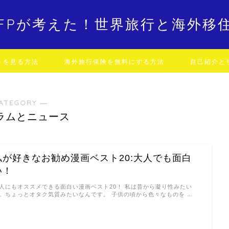
FPが考えた！世界旅行と海外移
トを見る方法
海外旅行保険を無料にする方法
自己紹介と
ATEGORY ―
ラムとニュース
私が好きなお勧め漫画ベスト20:大人でも面白
い！
人にもオススメできる面白い漫画ベスト20！ 私は昔から凝り性みたい
。ちょっとオタク気質みたいなんです。 子供の頃から色々なものを …