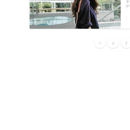
タ
が
1
2
3