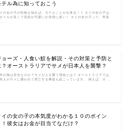
モテル為に知っておこう
イの女の子の性格を知れば、モテルことが出来る！？ タイの女の子は、
タイルが良くて笑顔が可愛いが非情に多い！ タイの女の子って、率直
 …
ジョーズ・人食い鮫を解説・その対策と予防と
は？オーストラリアでサメが日本人を襲撃？
外の海は安全なのか？サメが人を襲う理由とは？ オーストラリアでは、
本人がサメに襲われて死亡する事故も起こっています。 例えば、オ …
タイの女の子の本気度がわかる１０のポイン
ト！彼女はお金が目当てなだけ？