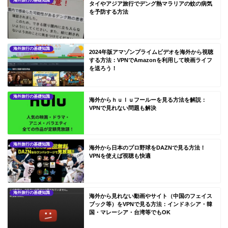
海外旅行の基礎知識
タイやアジア旅行でデング熱マラリアの蚊の病気
を予防する方法
海外旅行の基礎知識
2024年版アマゾンプライムビデオを海外から視聴
する方法：VPNでAmazonを利用して映画ライフ
を送ろう！
海外旅行の基礎知識
海外からｈｕｌｕフールーを見る方法を解説：
VPNで見れない問題も解決
海外旅行の基礎知識
海外から日本のプロ野球をDAZNで見る方法！
VPNを使えば視聴も快適
海外旅行の基礎知識
海外から見れない動画やサイト（中国のフェイス
ブック等）をVPNで見る方法：インドネシア・韓
国・マレーシア・台湾等でもOK