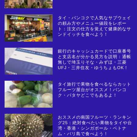
タイ・バンコクで人気なサブウェイ
の頼み方やメニュー値段をレポー
ト：注文の仕方を覚えて健康的なサ
ンドイッチを食べよう！
銀行のキャッシュカードで口座番号
と支店名が分かる見方を説明：通帳
無しで埼玉りそな・みずほ・三菱
UFJ・三井住友・ゆうちょもOK！
タイ旅行で果物を食べるならカット
フルーツ屋台がオススメ！バンコ
ク・パタヤどこでもあるよ！
おススメの南国フルーツ・ランキン
グ25：絶対食べたい果物をタイや台
湾・香港・シンガポール・ベトナ
ム・バリ島で食べよう！