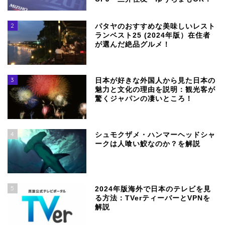
2
パタヤのおすすめな美味しいレスト
ランベスト25 (2024年版）在住者
が選んだ絶品グルメ！
3
日本が好きな外国人から見た日本の
魅力と文化の理由を説明：観光客が
驚くジャパンの凄いところ！
4
シュモクザメ・ハンマーヘッドシャ
ークは人喰い鮫なのか？を解説
5
2024年版海外で日本のテレビを見
る方法：TVerティーバーとVPNを
解説