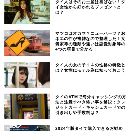
14
タイ人はそのお土産は喜ばない！タ
イ女性から好かれるプレゼントと
は？
15
マツコはオカマ？ニューハーフ？お
ネエの性が複雑なので整理した！女
装家等の種類や違いは恋愛対象等の
4つの項目で分かる！
16
タイ人の女の子１４の性格の特徴と
は？女性にモテル為に知っておこう
17
タイのATMで海外キャッシングの方
法と注意すべき怖い事を解説：クレ
ジットカード・キャシュカードでの
引き出しや手数料は？
18
2024年版タイで購入できるお勧め