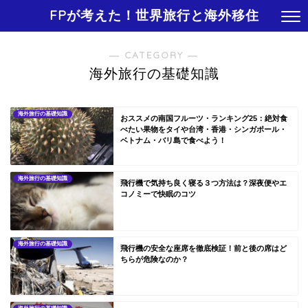
FPが考えた！世界旅行と海外移住
― CATEGORY ―
海外旅行の基礎知識
海外旅行の基礎知識
おススメの南国フルーツ・ランキング25：絶対食
べたい果物をタイや台湾・香港・シンガポール・
ベトナム・バリ島で食べよう！
海外旅行の基礎知識
飛行機で気持ち良く寝る３つ方法は？深夜便やエ
コノミーで快眠のコツ
海外旅行の基礎知識
飛行機の安全な座席を徹底検証！前と後の席はど
ちらが危険なのか？