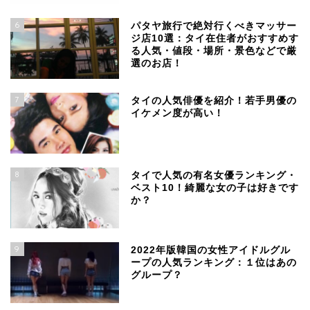
6
パタヤ旅行で絶対行くべきマッサー
ジ店10選：タイ在住者がおすすめす
る人気・値段・場所・景色などで厳
選のお店！
7
タイの人気俳優を紹介！若手男優の
イケメン度が高い！
8
タイで人気の有名女優ランキング・
ベスト10！綺麗な女の子は好きです
か？
9
2022年版韓国の女性アイドルグル
ープの人気ランキング：１位はあの
グループ？