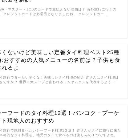
ISA・マスター・JCBのカードで支払えない理由は？ 海外旅行に行くの
、クレジットカードは必需品となりましたね。 クレジットカー …
辛くないけど美味しい定番タイ料理ベスト25種
類:おすすめの人気メニューの名前は？子供も食
べれるよ
イ旅行で食べたい辛くなく美味しいタイ料理の紹介 皆さんはタイ料理は
きですか？ 世界３大スープと言われるトムヤムクンを代表するよう …
シーフードのタイ料理12選！バンコク・プーケ
ット現地人のおすすめ
イ旅行で絶対食べたいシーフード料理1２選！ 皆さんがタイに旅行に来た
本格的なタイ料理を、地元のタイで食べるのは楽しみの１つですよね。