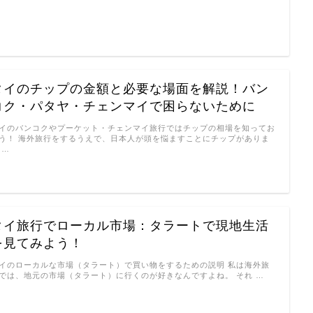
…
タイのチップの金額と必要な場面を解説！バン
コク・パタヤ・チェンマイで困らないために
イのバンコクやプーケット・チェンマイ旅行ではチップの相場を知ってお
う！ 海外旅行をするうえで、日本人が頭を悩ますことにチップがありま
 …
タイ旅行でローカル市場：タラートで現地生活
を見てみよう！
イのローカルな市場（タラート）で買い物をするための説明 私は海外旅
では、地元の市場（タラート）に行くのが好きなんですよね。 それ …