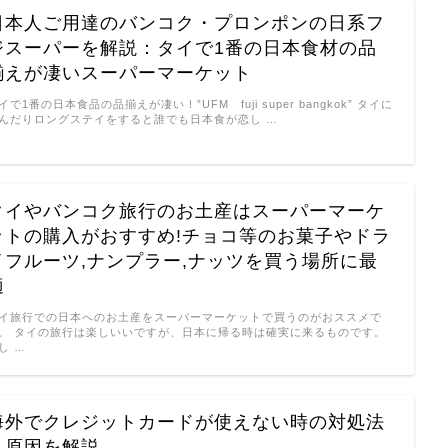
日本人ご用達のバンコク・プロンポンの日系フ
ジスーパーを解説：タイで1番の日本食材の品
揃えが凄いスーパーマーケット
イで1番の日本食品の品揃えが凄い！”UFM fuji super bangkok” タイに
んだりロングステイをすると誰でも日本食が恋し …
タイやバンコク旅行のお土産はスーパーマーケ
ットの購入がおすすめ!チョコ等のお菓子やドラ
イフルーツ,ナンプラー,ナッツを買う場所に最
適
イ旅行での日本へのお土産をスーパーマーケットで買うのがおススメで
。 タイの旅行は楽しいいですが、日本に帰る時は確実に来るものです。
し …
海外でクレジットカードが使えない時の対処法
と原因を解説