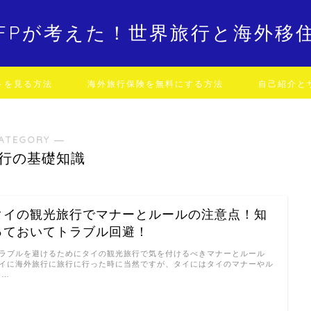
FPが考えた！世界旅行と海外移
トを見る方法
海外旅行保険を無料にする方法
自己紹介と
ATEGORY ―
行の基礎知識
タイの観光旅行でマナーとルールの注意点！知
っておいてトラブル回避！
ラブルを避けるためにタイの観光旅行で気を付けるべきマナーとルール
イに海外旅行に旅行に行った時に当然ですが、タイにはタイのマナーやル
 …