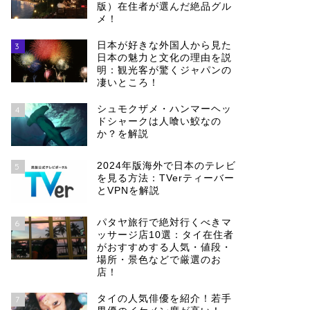
版）在住者が選んだ絶品グル
メ！
日本が好きな外国人から見た
3
日本の魅力と文化の理由を説
明：観光客が驚くジャパンの
凄いところ！
シュモクザメ・ハンマーヘッ
4
ドシャークは人喰い鮫なの
か？を解説
2024年版海外で日本のテレビ
5
を見る方法：TVerティーバー
とVPNを解説
パタヤ旅行で絶対行くべきマ
6
ッサージ店10選：タイ在住者
がおすすめする人気・値段・
場所・景色などで厳選のお
店！
タイの人気俳優を紹介！若手
7