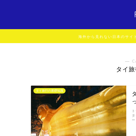
海外から見れない日本のサイ
― C
タイ旅
タイ旅行の基礎知識
ト
タ
ー