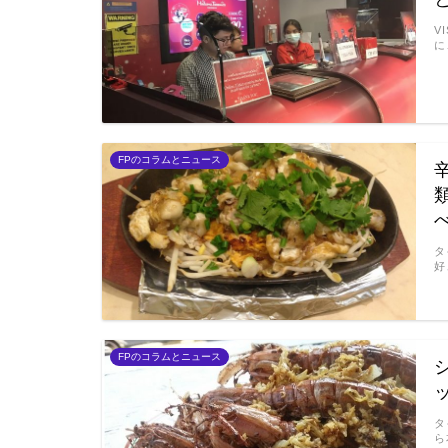
V
に
FPのコラムとニュース
タ
好
FPのコラムとニュース
タ
ら