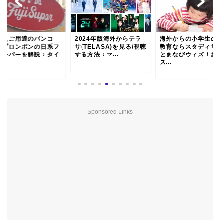
本人ご用達のバンコ
2024年版海外からテラ
海外からの小学生の
・プロンポンの日系フ
サ(TELASA)を見る/視聴
教育ならスタディサ
スーパーを解説：タイ
する方法：マ...
とまなびウィズ！お
.
ス...
Sponsored Links