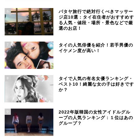
6
パタヤ旅行で絶対行くべきマッサー
ジ店10選：タイ在住者がおすすめす
る人気・値段・場所・景色などで厳
選のお店！
7
タイの人気俳優を紹介！若手男優の
イケメン度が高い！
8
タイで人気の有名女優ランキング・
ベスト10！綺麗な女の子は好きです
か？
9
2022年版韓国の女性アイドルグル
ープの人気ランキング：１位はあの
グループ？