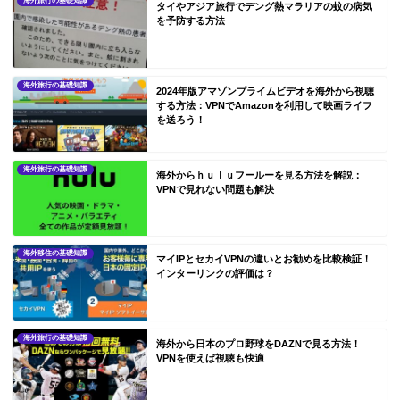
海外旅行の基礎知識
タイやアジア旅行でデング熱マラリアの蚊の病気
を予防する方法
海外旅行の基礎知識
2024年版アマゾンプライムビデオを海外から視聴
する方法：VPNでAmazonを利用して映画ライフ
を送ろう！
海外旅行の基礎知識
海外からｈｕｌｕフールーを見る方法を解説：
VPNで見れない問題も解決
海外移住の基礎知識
マイIPとセカイVPNの違いとお勧めを比較検証！
インターリンクの評価は？
海外旅行の基礎知識
海外から日本のプロ野球をDAZNで見る方法！
VPNを使えば視聴も快適