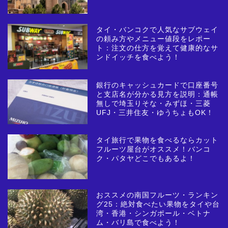
タイ・バンコクで人気なサブウェイ
の頼み方やメニュー値段をレポー
ト：注文の仕方を覚えて健康的なサ
ンドイッチを食べよう！
銀行のキャッシュカードで口座番号
と支店名が分かる見方を説明：通帳
無しで埼玉りそな・みずほ・三菱
UFJ・三井住友・ゆうちょもOK！
タイ旅行で果物を食べるならカット
フルーツ屋台がオススメ！バンコ
ク・パタヤどこでもあるよ！
おススメの南国フルーツ・ランキン
グ25：絶対食べたい果物をタイや台
湾・香港・シンガポール・ベトナ
ム・バリ島で食べよう！