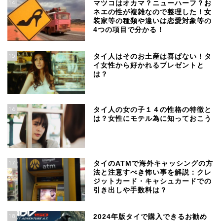
14
マツコはオカマ？ニューハーフ？お
ネエの性が複雑なので整理した！女
装家等の種類や違いは恋愛対象等の
4つの項目で分かる！
15
タイ人はそのお土産は喜ばない！タ
イ女性から好かれるプレゼントと
は？
16
タイ人の女の子１４の性格の特徴と
は？女性にモテル為に知っておこう
17
タイのATMで海外キャッシングの方
法と注意すべき怖い事を解説：クレ
ジットカード・キャシュカードでの
引き出しや手数料は？
18
2024年版タイで購入できるお勧め