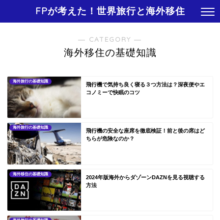
FPが考えた！世界旅行と海外移住
― CATEGORY ―
海外移住の基礎知識
海外旅行の基礎知識
飛行機で気持ち良く寝る３つ方法は？深夜便やエ
コノミーで快眠のコツ
海外旅行の基礎知識
飛行機の安全な座席を徹底検証！前と後の席はど
ちらが危険なのか？
海外移住の基礎知識
2024年版海外からダゾーンDAZNを見る視聴する
方法