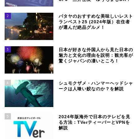
2
パタヤのおすすめな美味しいレスト
ランベスト25 (2024年版）在住者
が選んだ絶品グルメ！
3
日本が好きな外国人から見た日本の
魅力と文化の理由を説明：観光客が
驚くジャパンの凄いところ！
4
シュモクザメ・ハンマーヘッドシャ
ークは人喰い鮫なのか？を解説
5
2024年版海外で日本のテレビを見
る方法：TVerティーバーとVPNを
解説