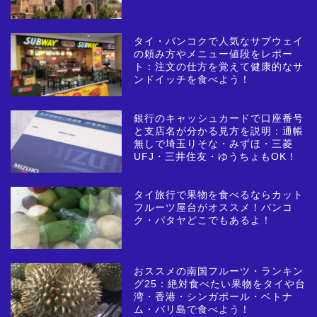
タイ・バンコクで人気なサブウェイ
の頼み方やメニュー値段をレポー
ト：注文の仕方を覚えて健康的なサ
ンドイッチを食べよう！
銀行のキャッシュカードで口座番号
と支店名が分かる見方を説明：通帳
無しで埼玉りそな・みずほ・三菱
UFJ・三井住友・ゆうちょもOK！
タイ旅行で果物を食べるならカット
フルーツ屋台がオススメ！バンコ
ク・パタヤどこでもあるよ！
おススメの南国フルーツ・ランキン
グ25：絶対食べたい果物をタイや台
湾・香港・シンガポール・ベトナ
ム・バリ島で食べよう！