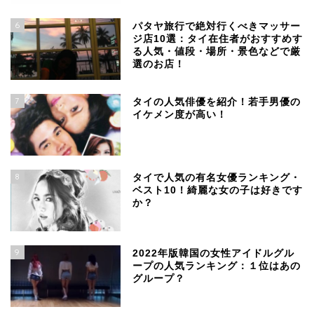
6
パタヤ旅行で絶対行くべきマッサー
ジ店10選：タイ在住者がおすすめす
る人気・値段・場所・景色などで厳
選のお店！
7
タイの人気俳優を紹介！若手男優の
イケメン度が高い！
8
タイで人気の有名女優ランキング・
ベスト10！綺麗な女の子は好きです
か？
9
2022年版韓国の女性アイドルグル
ープの人気ランキング：１位はあの
グループ？