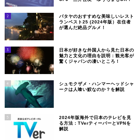
2
パタヤのおすすめな美味しいレスト
ランベスト25 (2024年版）在住者
が選んだ絶品グルメ！
3
日本が好きな外国人から見た日本の
魅力と文化の理由を説明：観光客が
驚くジャパンの凄いところ！
4
シュモクザメ・ハンマーヘッドシャ
ークは人喰い鮫なのか？を解説
5
2024年版海外で日本のテレビを見
る方法：TVerティーバーとVPNを
解説