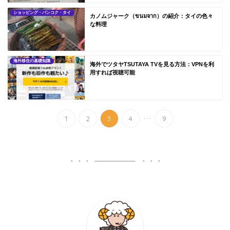
ショッピング・バンコク・タイ
カノムジャーク（ขนมจาก）の紹介：タイの色々
な料理
海外移住の基礎知識
海外でツタヤTSUTAYA TVを見る方法：VPNを利
用すれば視聴可能
...
1
2
3
4
9