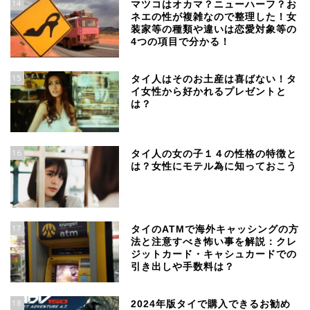
14
マツコはオカマ？ニューハーフ？お
ネエの性が複雑なので整理した！女
装家等の種類や違いは恋愛対象等の
4つの項目で分かる！
15
タイ人はそのお土産は喜ばない！タ
イ女性から好かれるプレゼントと
は？
16
タイ人の女の子１４の性格の特徴と
は？女性にモテル為に知っておこう
17
タイのATMで海外キャッシングの方
法と注意すべき怖い事を解説：クレ
ジットカード・キャシュカードでの
引き出しや手数料は？
18
2024年版タイで購入できるお勧め