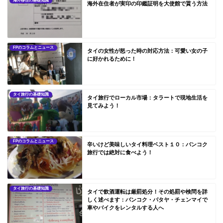
海外移住の基礎知識
海外在住者が実印の印鑑証明を大使館で貰う方法
FPのコラムとニュース
タイの女性が怒った時の対応方法：可愛い女の子
に好かれるために！
タイ旅行の基礎知識
タイ旅行でローカル市場：タラートで現地生活を
見てみよう！
FPのコラムとニュース
辛いけど美味しいタイ料理ベスト１０：バンコク
旅行では絶対に食べよう！
タイ旅行の基礎知識
タイで飲酒運転は厳罰処分！その処罰や検問を詳
しく述べます：バンコク・パタヤ・チェンマイで
車やバイクをレンタルする人へ