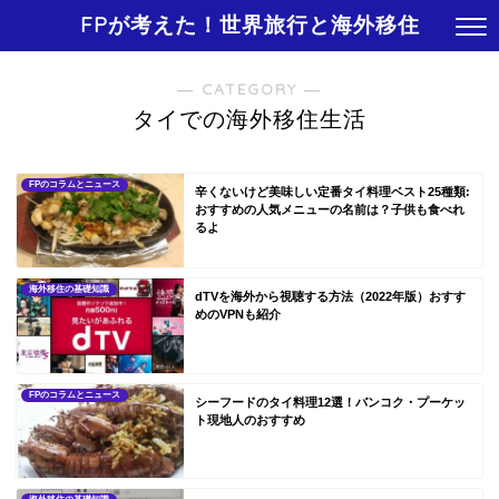
FPが考えた！世界旅行と海外移住
― CATEGORY ―
タイでの海外移住生活
FPのコラムとニュース
辛くないけど美味しい定番タイ料理ベスト25種類:
おすすめの人気メニューの名前は？子供も食べれ
るよ
海外移住の基礎知識
dTVを海外から視聴する方法（2022年版）おすす
めのVPNも紹介
FPのコラムとニュース
シーフードのタイ料理12選！バンコク・プーケッ
ト現地人のおすすめ