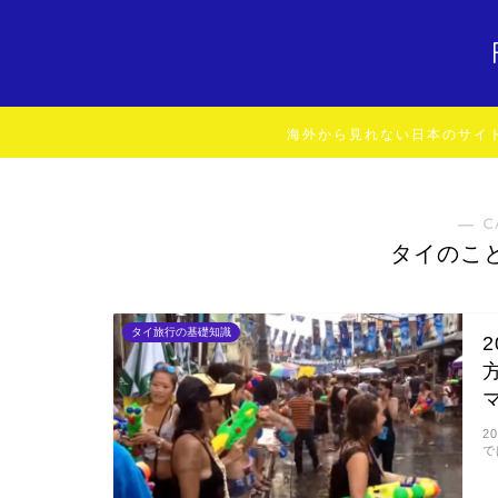
海外から見れない日本のサイ
― C
タイのこ
タイ旅行の基礎知識
2
で