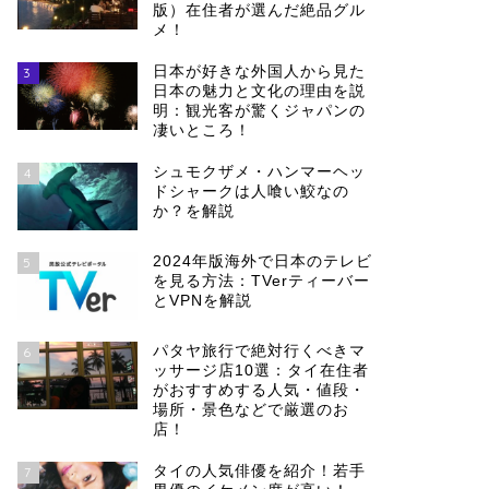
版）在住者が選んだ絶品グル
メ！
日本が好きな外国人から見た
3
日本の魅力と文化の理由を説
明：観光客が驚くジャパンの
凄いところ！
シュモクザメ・ハンマーヘッ
4
ドシャークは人喰い鮫なの
か？を解説
2024年版海外で日本のテレビ
5
を見る方法：TVerティーバー
とVPNを解説
パタヤ旅行で絶対行くべきマ
6
ッサージ店10選：タイ在住者
がおすすめする人気・値段・
場所・景色などで厳選のお
店！
タイの人気俳優を紹介！若手
7