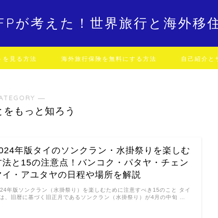
FPが考えた！世界旅行と海外移
トを見る方法
海外旅行保険を無料にする方法
自己紹介と
ATEGORY ―
とをもっと知ろう
2024年版タイのソンクラン・水掛祭りを楽しむ
方法と15の注意点！バンコク・パタヤ・チェン
マイ・アユタヤの日程や場所を解説
024年版ソンクラン（水掛祭り）を楽しむために注意すべき15のこと タイ
は、旧暦に基づく旧正月であるソンクラン（水掛祭り）が4月の中旬 …