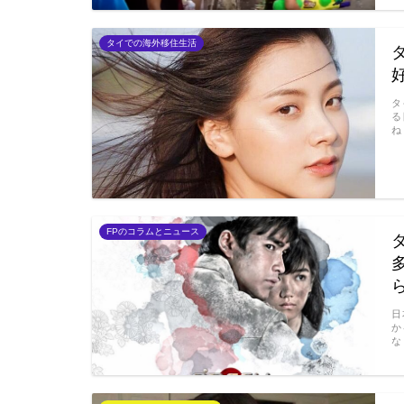
タイでの海外移住生活
タ
る
ね
FPのコラムとニュース
日
か
な