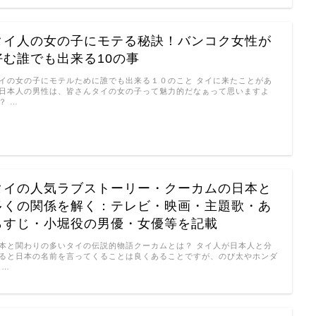
タイ人の女の子にモテる秘訣！バンコク女性が
好む誰でも出来る10の事
イの女の子にモテルために誰でも出来る１０のこと タイに来たことがあ
日本人の男性は、皆さんタイの女の子って魅力的だなぁって思いますよ
？ …
タイの人気ラブストーリー・クーカムの日本と
多くの関係を解く：テレビ・映画・主題歌・あ
らすじ・小堀役の男優・女優等を記載
本と関わりの多いタイの伝説的物語クーカムとは？ タイ人が日本人と分
ると日本の名前を言ってくることは良くあることですが、のび太やホンダ
 …