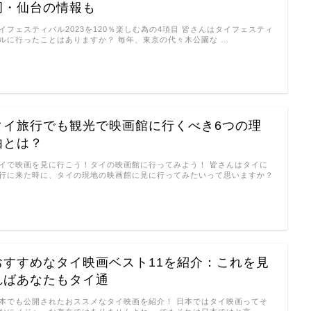
岡・仙台の情報も
イフェスティバル2023を120％楽しむ為の4項目 皆さんはタイフェスティ
ルに行ったことはありますか？ 毎年、東京の代々木公園な …
タイ旅行でも観光で映画館に行くべき6つの理
由とは？
イで映画を見に行こう！タイの映画館に行ってみよう！ 皆さんはタイに
行に来た時に、タイの現地の映画館に見に行ってみたいって思いますか？
…
おすすめなタイ映画ベスト11を紹介：これを見
ればあなたもタイ通
本でも公開されたおススメなタイ映画を紹介！ 日本ではタイ映画ってそ