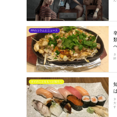
ん
FPのコラムとニュース
タ
好
タイのことをもっと知ろう
タ
大
す