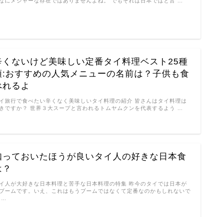
なにメジャーな存在ではありませんよね。 でもそれは日本ではと言 …
辛くないけど美味しい定番タイ料理ベスト25種
類:おすすめの人気メニューの名前は？子供も食
べれるよ
イ旅行で食べたい辛くなく美味しいタイ料理の紹介 皆さんはタイ料理は
きですか？ 世界３大スープと言われるトムヤムクンを代表するよう …
知っておいたほうが良いタイ人の好きな日本食
は？
イ人が大好きな日本料理と苦手な日本料理の特集 昨今のタイでは日本が
ブームです。いえ、これはもうブームではなくて定番なのかもしれないで
 …