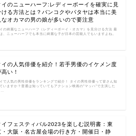
タイのニューハーフ:レディーボーイを確実に見
分ける方法とは？バンコクやパタヤは本当に美
人なオカマの男の娘が多いので要注意
イの綺麗なニューハーフ（レディーボーイ・オカマ）を見分ける方法 最
は、ニューハーフでも本当に綺麗な子が日本の芸能人でもいますよね。
…
タイの人気俳優を紹介！若手男優のイケメン度
が高い！
イで人気の男性俳優をランキングで紹介！ タイの男性俳優って皆さん知
ていますか？普通は知っていてもアクション映画の”マッハ”で主演した
 …
タイフェスティバル2023を楽しむ説明書：東
京・大阪・名古屋会場の行き方・開催日・静