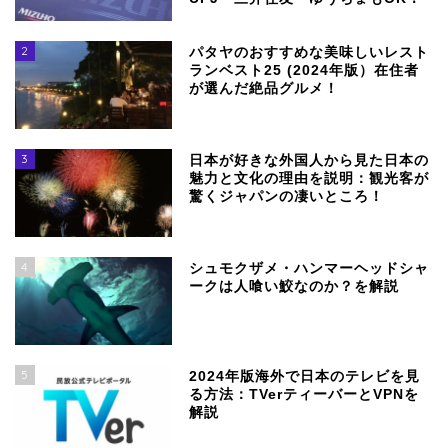
2
パタヤのおすすめな美味しいレスト
ランベスト25 (2024年版）在住者
が選んだ絶品グルメ！
3
日本が好きな外国人から見た日本の
魅力と文化の理由を説明：観光客が
驚くジャパンの凄いところ！
4
シュモクザメ・ハンマーヘッドシャ
ークは人喰い鮫なのか？を解説
5
2024年版海外で日本のテレビを見
る方法：TVerティーバーとVPNを
解説