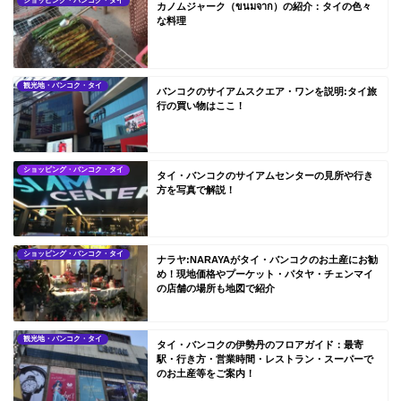
ショッピング・バンコク・タイ
カノムジャーク（ขนมจาก）の紹介：タイの色々
な料理
観光地・バンコク・タイ
バンコクのサイアムスクエア・ワンを説明:タイ旅
行の買い物はここ！
ショッピング・バンコク・タイ
タイ・バンコクのサイアムセンターの見所や行き
方を写真で解説！
ショッピング・バンコク・タイ
ナラヤ:NARAYAがタイ・バンコクのお土産にお勧
め！現地価格やプーケット・パタヤ・チェンマイ
の店舗の場所も地図で紹介
観光地・バンコク・タイ
タイ・バンコクの伊勢丹のフロアガイド：最寄
駅・行き方・営業時間・レストラン・スーパーで
のお土産等をご案内！