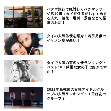
6
パタヤ旅行で絶対行くべきマッサー
ジ店10選：タイ在住者がおすすめす
る人気・値段・場所・景色などで厳
選のお店！
7
タイの人気俳優を紹介！若手男優の
イケメン度が高い！
8
タイで人気の有名女優ランキング・
ベスト10！綺麗な女の子は好きです
か？
9
2022年版韓国の女性アイドルグル
ープの人気ランキング：１位はあの
グループ？