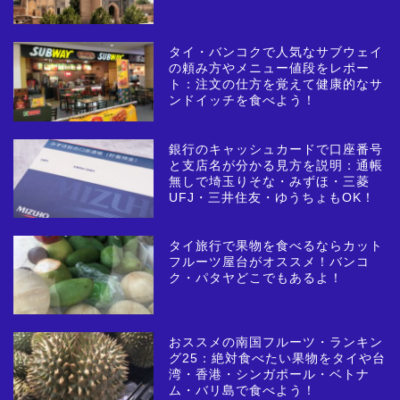
タイ・バンコクで人気なサブウェイ
の頼み方やメニュー値段をレポー
ト：注文の仕方を覚えて健康的なサ
ンドイッチを食べよう！
銀行のキャッシュカードで口座番号
と支店名が分かる見方を説明：通帳
無しで埼玉りそな・みずほ・三菱
UFJ・三井住友・ゆうちょもOK！
タイ旅行で果物を食べるならカット
フルーツ屋台がオススメ！バンコ
ク・パタヤどこでもあるよ！
おススメの南国フルーツ・ランキン
グ25：絶対食べたい果物をタイや台
湾・香港・シンガポール・ベトナ
ム・バリ島で食べよう！