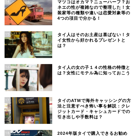
14
マツコはオカマ？ニューハーフ？お
ネエの性が複雑なので整理した！女
装家等の種類や違いは恋愛対象等の
4つの項目で分かる！
15
タイ人はそのお土産は喜ばない！タ
イ女性から好かれるプレゼントと
は？
16
タイ人の女の子１４の性格の特徴と
は？女性にモテル為に知っておこう
17
タイのATMで海外キャッシングの方
法と注意すべき怖い事を解説：クレ
ジットカード・キャシュカードでの
引き出しや手数料は？
18
2024年版タイで購入できるお勧め