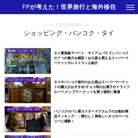
FPが考えた！世界旅行と海外移住
― CATEGORY ―
ショッピング・バンコク・タイ
観光地・バンコク・タイ
タイ最高級デパート・サイアムパラゴンバンコク
の７つの魅力を解説！お土産も買えるスーパーマ
ーケットやレストランも紹介
ショッピング・バンコク・タイ
タイやバンコク旅行のお土産はスーパーマーケッ
トの購入がおすすめ!チョコ等のお菓子やドライフ
ルーツ,ナンプラー,ナッツを買う場所に最適
レストラン・バンコク・タイ
バンコクのパン屋カスタードナカムラのお勧め商
品ランキング：：懐かしく美味しいタイのベーカ
リーに感動！