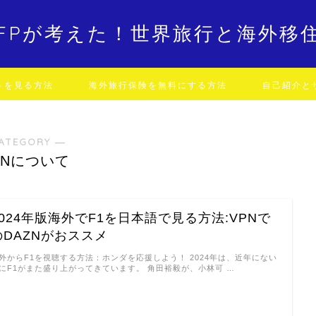
FPが考えた！世界旅行と海外移
トを見る方法
海外旅行保険を無料にする方法
自己紹介と
ATEGORY ―
ZNについて
2024年版海外でF1を日本語で見る方法:VPNで
のDAZNがおススメ
外からF1を視聴する方法：ホンダを応援しよう！ 2024年は、近年にない
にF1がまた盛り上がってきています。 角田裕毅が、小林可 …