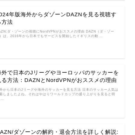
2024年版海外からダゾーンDAZNを見る視聴す
る方法
AZN:ダ・ゾーンの視聴にNordVPNがおススメの理由 DAZN（ダ・ゾー
）は、2016年から日本でもサービスを開始したイギリスの動 …
海外で日本のJリーグやヨーロッパのサッカーを
見る方法：DAZNとNordVPNがおススメの理由
外から日本のJリーグや海外のサッカーを見る方法 日本のサッカー人気は
着しましたよね。それはやはりワールドカップの盛り上がりを見ると明
 …
DAZN/ダゾーンの解約・退会方法を詳しく解説: