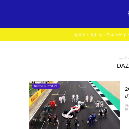
海外から見れない日本のサイ
― C
DA
NordVPNについて
海
程