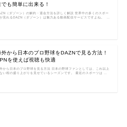
誰でも簡単に出来る！
AZN（ダゾーン）の解約・退会方法を詳しく解説 世界中の多くのスポー
が見れるDAZN（ダゾーン）は魅力ある動画配信サービスですよね。 …
海外から日本のプロ野球をDAZNで見る方法！
VPNを使えば視聴も快適
外から日本のプロ野球を見る方法 日本の野球ファンとしては、これ以上
ない程の盛り上がりを見せているシーズンです。 最近のスポーツは …