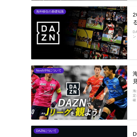
海外移住の基礎知識
D
ン
NordVPNについて
海
定
確
DAZNについて