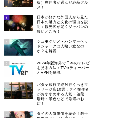
版）在住者が選んだ絶品グル
メ！
日本が好きな外国人から見た
3
日本の魅力と文化の理由を説
明：観光客が驚くジャパンの
凄いところ！
シュモクザメ・ハンマーヘッ
4
ドシャークは人喰い鮫なの
か？を解説
2024年版海外で日本のテレビ
5
を見る方法：TVerティーバー
とVPNを解説
パタヤ旅行で絶対行くべきマ
6
ッサージ店10選：タイ在住者
がおすすめする人気・値段・
場所・景色などで厳選のお
店！
タイの人気俳優を紹介！若手
7