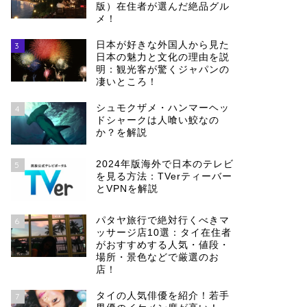
版）在住者が選んだ絶品グル
メ！
日本が好きな外国人から見た
3
日本の魅力と文化の理由を説
明：観光客が驚くジャパンの
凄いところ！
シュモクザメ・ハンマーヘッ
4
ドシャークは人喰い鮫なの
か？を解説
2024年版海外で日本のテレビ
5
を見る方法：TVerティーバー
とVPNを解説
パタヤ旅行で絶対行くべきマ
6
ッサージ店10選：タイ在住者
がおすすめする人気・値段・
場所・景色などで厳選のお
店！
タイの人気俳優を紹介！若手
7