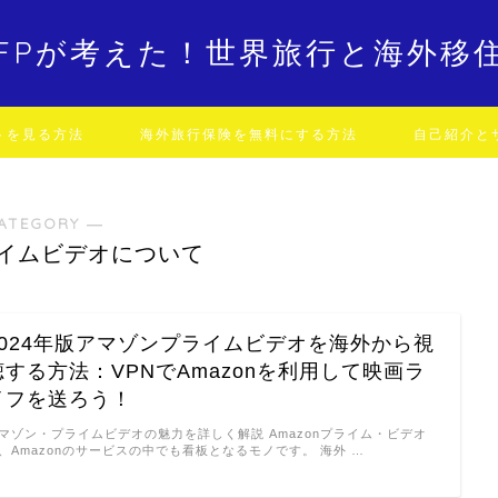
FPが考えた！世界旅行と海外移
トを見る方法
海外旅行保険を無料にする方法
自己紹介と
ATEGORY ―
プライムビデオについて
2024年版アマゾンプライムビデオを海外から視
聴する方法：VPNでAmazonを利用して映画ラ
イフを送ろう！
マゾン・プライムビデオの魅力を詳しく解説 Amazonプライム・ビデオ
、Amazonのサービスの中でも看板となるモノです。 海外 …