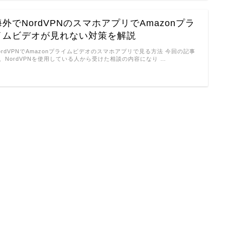
海外でNordVPNのスマホアプリでAmazonプラ
イムビデオが見れない対策を解説
ordVPNでAmazonプライムビデオのスマホアプリで見る方法 今回の記事
、NordVPNを使用している人から受けた相談の内容になり …