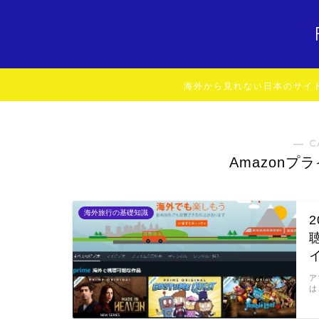
海外から見れない日本のサイ
― C
Amazon
海外旅行の基礎知識
ア
は