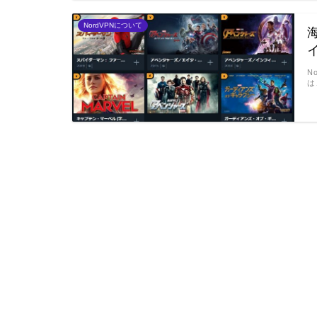
NordVPNについて
N
は