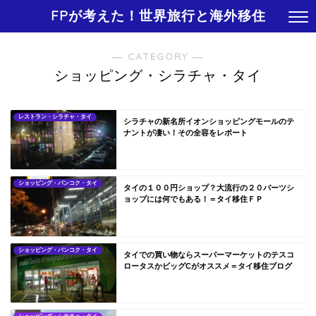
FPが考えた！世界旅行と海外移住
― CATEGORY ―
ショッピング・シラチャ・タイ
レストラン・シラチャ・タイ
シラチャの新名所イオンショッピングモールのテ
ナントが凄い！その全容をレポート
ショッピング・バンコク・タイ
タイの１００円ショップ？大流行の２０バーツシ
ョップには何でもある！＝タイ移住ＦＰ
ショッピング・バンコク・タイ
タイでの買い物ならスーパーマーケットのテスコ
ロータスかビッグCがオススメ＝タイ移住ブログ