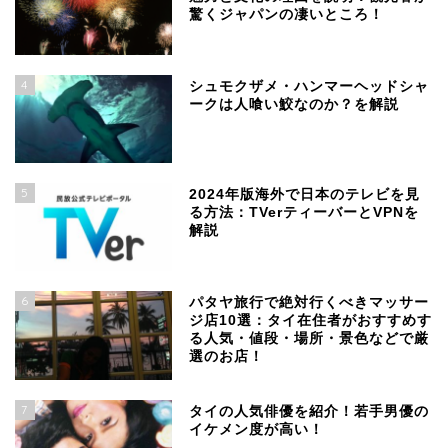
驚くジャパンの凄いところ！
4
シュモクザメ・ハンマーヘッドシャ
ークは人喰い鮫なのか？を解説
5
2024年版海外で日本のテレビを見
る方法：TVerティーバーとVPNを
解説
6
パタヤ旅行で絶対行くべきマッサー
ジ店10選：タイ在住者がおすすめす
る人気・値段・場所・景色などで厳
選のお店！
7
タイの人気俳優を紹介！若手男優の
イケメン度が高い！