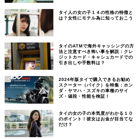
16
タイ人の女の子１４の性格の特徴と
は？女性にモテル為に知っておこう
17
タイのATMで海外キャッシングの方
法と注意すべき怖い事を解説：クレ
ジットカード・キャシュカードでの
引き出しや手数料は？
18
2024年版タイで購入できるお勧め
スクーター（バイク）を特集：ホン
ダ・ヤマハ・スズキの車種のサイ
ズ・値段・性能を検証！
19
タイの女の子の本気度がわかる１０
のポイント！彼女はお金が目当てな
だけ？