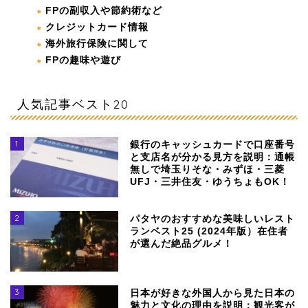
FPの副収入や節約術など
クレジットカード情報
海外旅行保険に関して
FPの趣味や遊び
人気記事ベスト20
1
銀行のキャッシュカードで口座番号
と支店名が分かる見方を説明：通帳
無しで埼玉りそな・みずほ・三菱
UFJ・三井住友・ゆうちょもOK！
2
パタヤのおすすめな美味しいレスト
ランベスト25 (2024年版）在住者
が選んだ絶品グルメ！
3
日本が好きな外国人から見た日本の
魅力と文化の理由を説明：観光客が